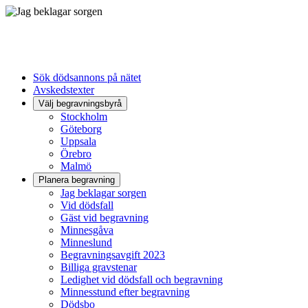
Sök dödsannons på nätet
Avskedstexter
Välj begravningsbyrå
Stockholm
Göteborg
Uppsala
Örebro
Malmö
Planera begravning
Jag beklagar sorgen
Vid dödsfall
Gäst vid begravning
Minnesgåva
Minneslund
Begravningsavgift 2023
Billiga gravstenar
Ledighet vid dödsfall och begravning
Minnesstund efter begravning
Dödsbo