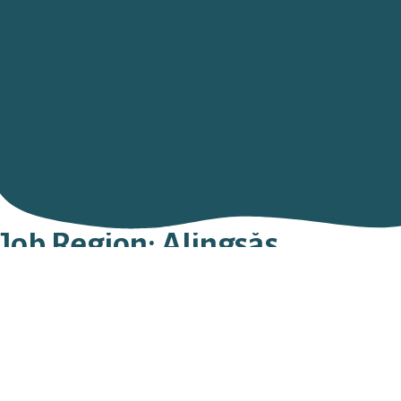
Job Region:
Alingsås
Björkdahls Begravningsbyrå AB
SÖDRA RINGGATAN 8
441 30
ALINGSÅS
0322 - 180 31