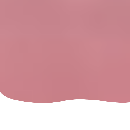
[ez-toc]