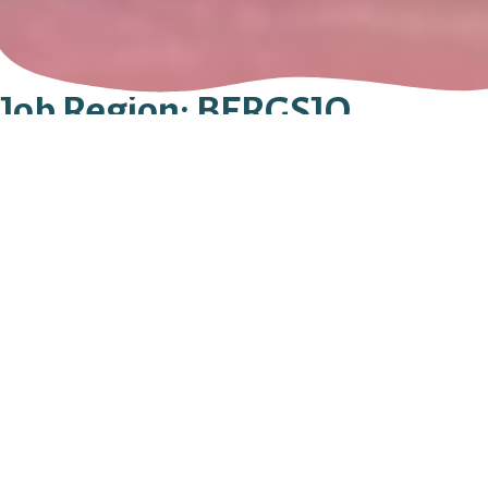
Job Region:
BERGSJÖ
Bergsjö Blommor & Ingelas Begravningsbyrå
STORGATAN 7
820 70
BERGSJÖ
0652 - 711 01
Sök efter:
Stay in Touch