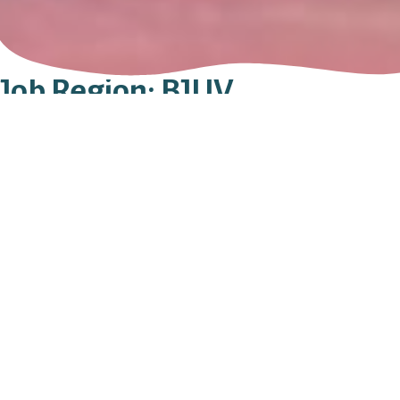
Job Region:
BJUV
J Olssons Begravningsbyrå AB
SÖDRA STORGATAN 19
267 31
BJUV
042 - 823 20
Sök efter:
Stay in Touch