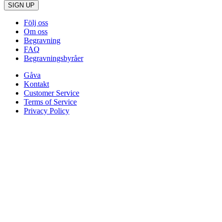
SIGN UP
Följ oss
Om oss
Begravning
FAQ
Begravningsbyråer
Gåva
Kontakt
Customer Service
Terms of Service
Privacy Policy