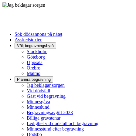
Sök dödsannons på nätet
Avskedstexter
Välj begravningsbyrå
Stockholm
Göteborg
Uppsala
Örebro
Malmö
Planera begravning
Jag beklagar sorgen
Vid dödsfall
Gäst vid begravning
Minnesgåva
Minneslund
Begravningsavgift 2023
Billiga gravstenar
Ledighet vid dödsfall och begravning
Minnesstund efter begravning
Dödsbo