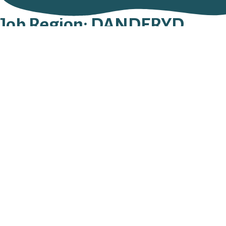
Job Region:
DANDERYD
Danderyds Begravningsbyå
GOLFVÄGEN 4
182 31
DANDERYD
08 - 755 71 43
Danderyds Begravningsbyå
GOLFVÄGEN 4
182 31
DANDERYD
08 - 755 71 43