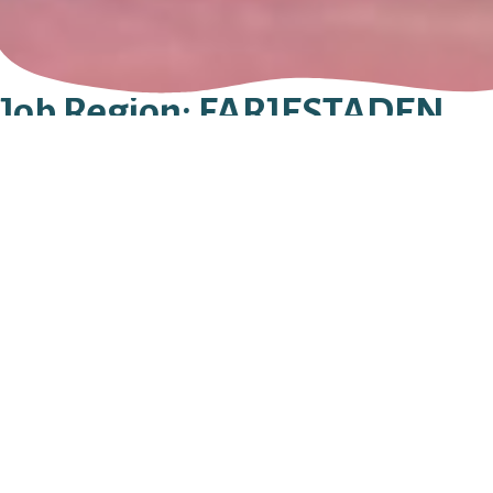
Job Region:
FÄRJESTADEN
Mörbylånga Begravningsbyrå AB
STORGATAN 18
386 30
FÄRJESTADEN
0485 - 394 67
Sök efter:
Stay in Touch