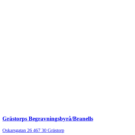
Grästorps Begravningsbyrå/Branells
Oskarsgatan 26
467 30
Grästorp