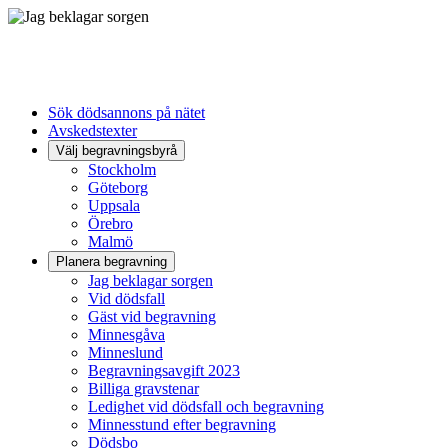
Sök dödsannons på nätet
Avskedstexter
Välj begravningsbyrå
Stockholm
Göteborg
Uppsala
Örebro
Malmö
Planera begravning
Jag beklagar sorgen
Vid dödsfall
Gäst vid begravning
Minnesgåva
Minneslund
Begravningsavgift 2023
Billiga gravstenar
Ledighet vid dödsfall och begravning
Minnesstund efter begravning
Dödsbo