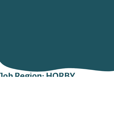
Job Region:
HÖRBY
Tornbo Begravningsbyrå
NYGATAN 6
242 31
HÖRBY