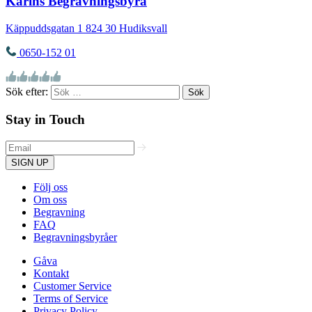
Karins Begravningsbyrå
Käppuddsgatan 1
824 30
Hudiksvall
0650-152 01
Sök efter:
Stay in Touch
SIGN UP
Följ oss
Om oss
Begravning
FAQ
Begravningsbyråer
Gåva
Kontakt
Customer Service
Terms of Service
Privacy Policy