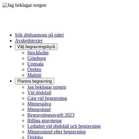
Sök dödsannons på nätet
Avskedstexter
Välj begravningsbyrå
Stockholm
Göteborg
Uppsala
Örebro
Malmö
Planera begravning
Jag beklagar sorgen
Vid dödsfall
Gäst vid begravning
Minnesgåva
Minneslund
Begravningsavgift 2023
Billiga gravstenar
Ledighet vid dödsfall och begravning
Minnesstund efter begravning
Dödsbo