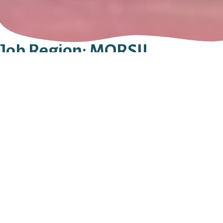
Job Region:
MÖRSIL
Leif Larsson Begravningstransporter AB
LARS BENGTS VÄG 11
830 04
MÖRSIL
072 - 722 44 91
Sök efter:
Stay in Touch