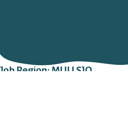
Job Region:
MULLSJÖ
Sandstedts Begravningsbyrå AB
FALKÖPINGSVÄGEN 7
565 33
MULLSJÖ
0502 - 109 09