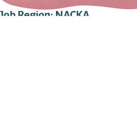
Job Region:
NACKA
Fondkistan Kandema Nacka-Värmdö
GARVERIGRÄND 15
131 60
NACKA
08 - 600 33 78
Fondkistan Kandema Nacka-Värmdö
GARVERIGRÄND 15
131 60
NACKA
08 - 600 33 78