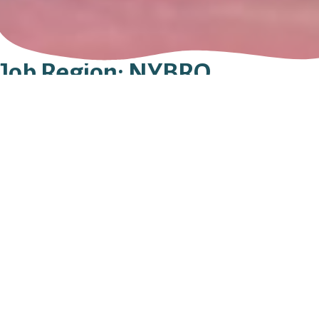
Job Region:
NYBRO
Nybro Begravningsbyrå AB
GRÖNVÄGEN 4
382 40
NYBRO
0481 - 145 48
Sök efter:
Stay in Touch