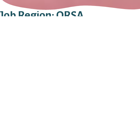
Job Region:
ORSA
Siv Holms Begravningsbyrå AB
KYRKOGATAN 11
794 30
ORSA
0250 - 404 04
Orsa Blommor & Begravningsbyrå
0250 - 437 00