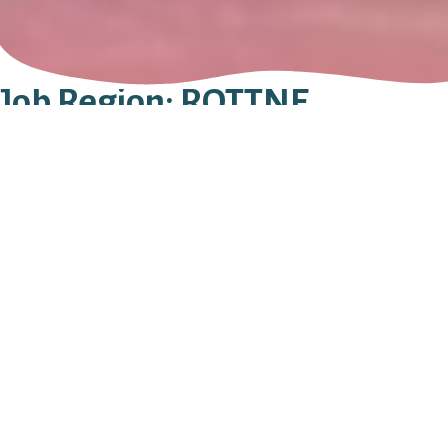
Job Region:
ROTTNE
E Nilssons Begravningsbyrå AB
0470 - 925 26
Sök efter:
Stay in Touch