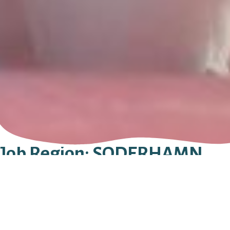
Job Region:
SÖDERHAMN
Edbergs Begravningsbyrå
TRÄDGÅRDSGATAN 15B
826 32
SÖDERHAMN