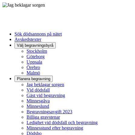
Sök dödsannons på nätet
Avskedstexter
Välj begravningsbyrå
Stockholm
Göteborg
Uppsala
Örebro
Malmö
Planera begravning
Jag beklagar sorgen
Vid dödsfall
Gäst vid begravning
Minnesgåva
Minneslund
Begravningsavgift 2023
Billiga gravstenar
Ledighet vid dödsfall och begravning
Minnesstund efter begravning
Dödsbo