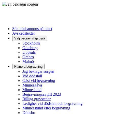
Sök dödsannons på nätet
Avskedstexter
Välj begravningsbyrå
Stockholm
Göteborg
Uppsala
Örebro
Malmö
Planera begravning
Jag beklagar sorgen
Vid dödsfall
Gäst vid begravning
Minnesgåva
Minneslund
Begravningsavgift 2023
Billiga gravstenar
Ledighet vid dödsfall och begravning
Minnesstund efter begravning
Dödsbo