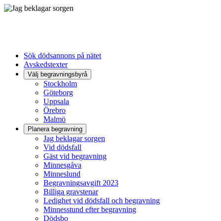
Sök dödsannons på nätet
Avskedstexter
Välj begravningsbyrå
Stockholm
Göteborg
Uppsala
Örebro
Malmö
Planera begravning
Jag beklagar sorgen
Vid dödsfall
Gäst vid begravning
Minnesgåva
Minneslund
Begravningsavgift 2023
Billiga gravstenar
Ledighet vid dödsfall och begravning
Minnesstund efter begravning
Dödsbo