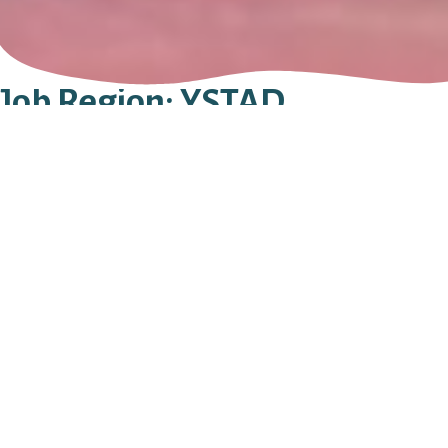
Job Region:
YSTAD
Kviskes Begravningsbyrå AB
STORA ÖSTERGATAN 17
271 34
YSTAD
0411 - 100 69
Sök efter:
Stay in Touch