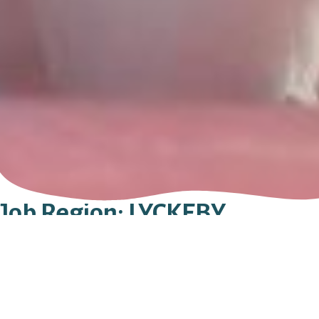
Job Region:
LYCKEBY
Lyckeby Begravningsbyrå
RIKSVÄGEN 37
371 62
LYCKEBY