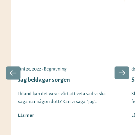
juni 23, 2022
•
Begravning
d
Jag beklagar sorgen
S
Ibland kan det vara svårt att veta vad vi ska
S
säga när någon dött? Kan vi säga ”jag
f
beklagar sorgen” fortfarande och vilka
v
Läs mer
L
alternativ finns det? Vi på Minnesord har
D
svaren på begreppen som används vid olika
s
situationer. Det är vanligt att säga ”jag
B