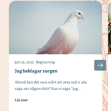
juni 23, 2022
•
Begravning
Jag beklagar sorgen
Ibland kan det vara svårt att veta vad vi ska
säga när någon dött? Kan vi säga ”jag
beklagar sorgen” fortfarande och vilka
Läs mer
alternativ finns det? Vi på Minnesord har
svaren på begreppen som används vid olika