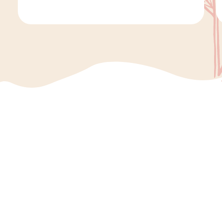
situationer. Det är vanligt att säga ”jag
beklagar sorgen” eller ”jag beklagar din
förlust” när någon har mist […]
Vi ger dig mer tid till
ett vackert avsked
Vi på Minnesord vill att ni ska genomgå en
smidig process när det är dags att välja en