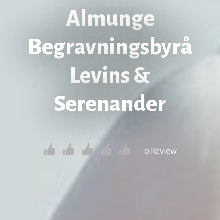
Almunge
Begravningsbyrå
Levins &
Serenander
0 Review