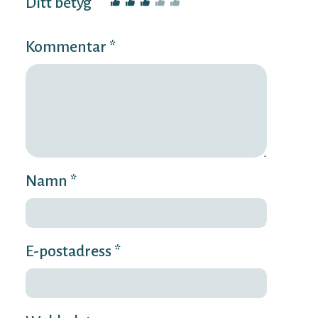
Ditt betyg
Kommentar *
Namn *
E-postadress *