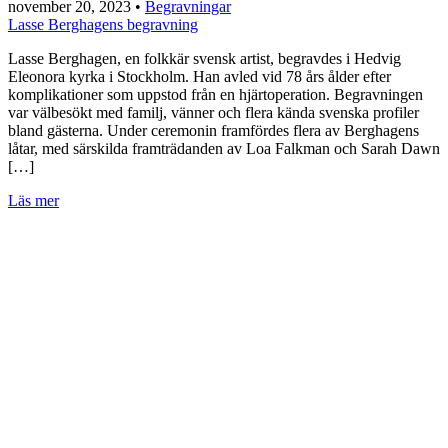
november 20, 2023
•
Begravningar
Lasse Berghagens begravning
Lasse Berghagen, en folkkär svensk artist, begravdes i Hedvig
Eleonora kyrka i Stockholm. Han avled vid 78 års ålder efter
komplikationer som uppstod från en hjärtoperation. Begravningen
var välbesökt med familj, vänner och flera kända svenska profiler
bland gästerna. Under ceremonin framfördes flera av Berghagens
låtar, med särskilda framträdanden av Loa Falkman och Sarah Dawn
[…]
Läs mer