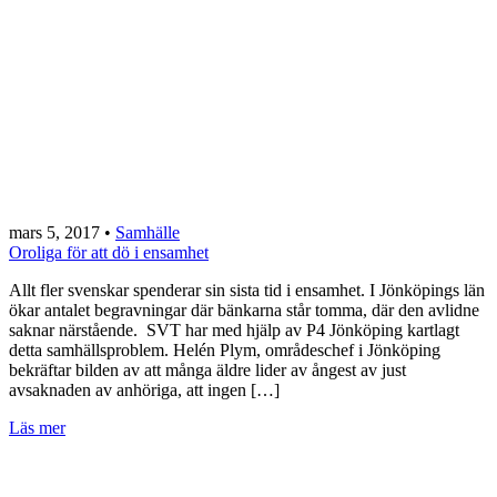
mars 5, 2017
•
Samhälle
Oroliga för att dö i ensamhet
Allt fler svenskar spenderar sin sista tid i ensamhet. I Jönköpings län
ökar antalet begravningar där bänkarna står tomma, där den avlidne
saknar närstående. SVT har med hjälp av P4 Jönköping kartlagt
detta samhällsproblem. Helén Plym, områdeschef i Jönköping
bekräftar bilden av att många äldre lider av ångest av just
avsaknaden av anhöriga, att ingen […]
Läs mer