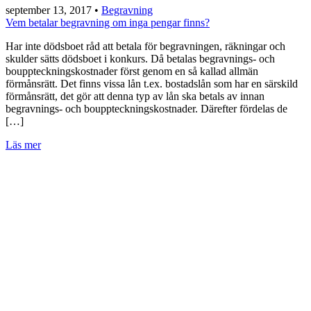
september 13, 2017
•
Begravning
Vem betalar begravning om inga pengar finns?
Har inte dödsboet råd att betala för begravningen, räkningar och
skulder sätts dödsboet i konkurs. Då betalas begravnings- och
bouppteckningskostnader först genom en så kallad allmän
förmånsrätt. Det finns vissa lån t.ex. bostadslån som har en särskild
förmånsrätt, det gör att denna typ av lån ska betals av innan
begravnings- och bouppteckningskostnader. Därefter fördelas de
[…]
Läs mer