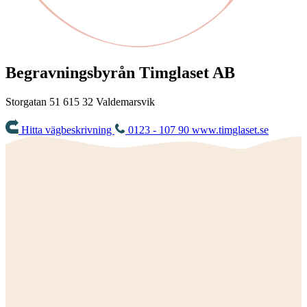
Begravningsbyrån Timglaset AB
Storgatan 51
615 32
Valdemarsvik
Hitta vägbeskrivning
0123 - 107 90
www.timglaset.se