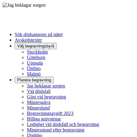
Sök dödsannons på nätet
Avskedstexter
Välj begravningsbyrå
Stockholm
Göteborg
Uppsala
Örebro
Malmö
Planera begravning
Jag beklagar sorgen
Vid dödsfall
Gäst vid begravning
Minnesgåva
Minneslund
Begravningsavgift 2023
Billiga gravstenar
Ledighet vid dödsfall och begravning
Minnesstund efter begravning
Dödsbo