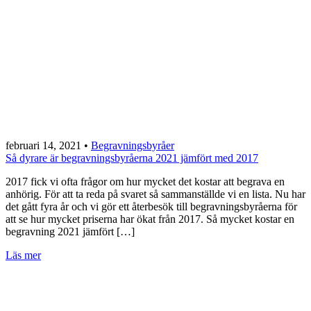
februari 14, 2021
•
Begravningsbyråer
Så dyrare är begravningsbyråerna 2021 jämfört med 2017
2017 fick vi ofta frågor om hur mycket det kostar att begrava en
anhörig. För att ta reda på svaret så sammanställde vi en lista. Nu har
det gått fyra år och vi gör ett återbesök till begravningsbyråerna för
att se hur mycket priserna har ökat från 2017. Så mycket kostar en
begravning 2021 jämfört […]
Läs mer