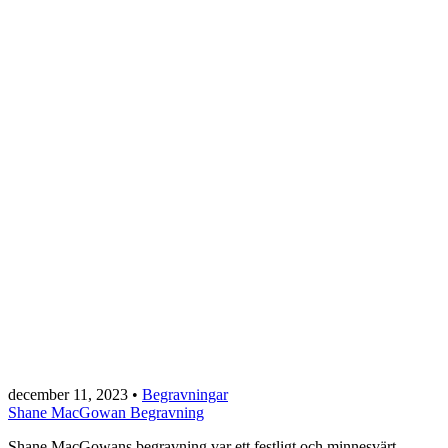
december 11, 2023
•
Begravningar
Shane MacGowan Begravning
Shane MacGowans begravning var ett festligt och minnesvärt