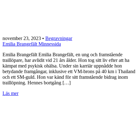
november 23, 2023
•
Begravningar
Emilia Brangefält Minnessida
Emilia Brangefält Emilia Brangefält, en ung och framstående
traillöpare, har avlidit vid 21 års ålder. Hon tog sitt liv efter att ha
kämpat med psykisk ohälsa. Under sin karriär uppnådde hon
betydande framgångar, inklusive ett VM-brons på 40 km i Thailand
och ett SM-guld. Hon var känd för sitt framstående bidrag inom
traillöpning. Hennes bortgång […]
Läs mer