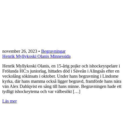
november 26, 2023
•
Begravningar
Henrik Myllykoski Olanis Minnessida
Henrik Myllykoski Olanis, en 15-årig pojke och ishockeyspelare i
Frölunda HC:s juniorlag, hittades död i Säveån i Alingsås efter en
veckolång sökinsats i oktober. Under hans begravning i Lindome
kyrka, där hans mamma också ligger begravd, framförde hans nära
vän Alex Dahlqvist en sång till hans minne. Begravningen hade ett
tydligt ishockeytema och var välbesökt […]
Läs mer