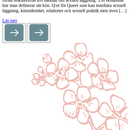
första bokstäverna h/b handlar om sexuell läggning. T:et behandlar
hur man definerar sitt kön. Q:et för Queer som kan innebära sexuell
läggning, könsidentitet, relationer och sexuell praktik men även […]
Läs mer