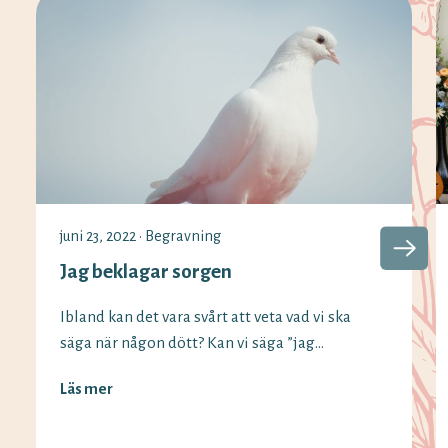
juni 23, 2022
•
Begravning
Jag beklagar sorgen
Ibland kan det vara svårt att veta vad vi ska
säga när någon dött? Kan vi säga ”jag
beklagar sorgen” fortfarande och vilka
Läs mer
alternativ finns det? Vi på Minnesord har
svaren på begreppen som används vid olika
situationer. Det är vanligt att säga ”jag