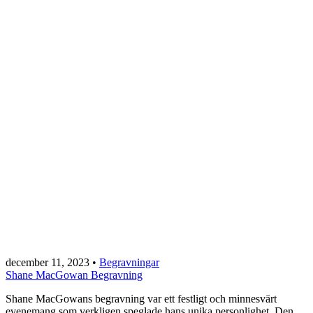
december 11, 2023
•
Begravningar
Shane MacGowan Begravning
Shane MacGowans begravning var ett festligt och minnesvärt
evenemang som verkligen speglade hans unika personlighet. Den