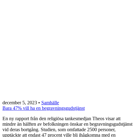
december 5, 2023
•
Samhälle
Bara 47% vill ha en begravningsgudstjänst
En ny rapport från den religiösa tankesmedjan Theos visar att
mindre än hälften av befolkningen önskar en begravningsgudstjänst
vid deras bortgång. Studien, som omfattade 2500 personer,
upptäckte att endast 47 procent ville bli ihågkomna med en