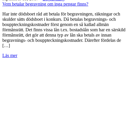
Vem betalar begravning om inga pengar finns?
Har inte dödsboet råd att betala för begravningen, räkningar och
skulder sätts dödsboet i konkurs. Då betalas begravnings- och
bouppteckningskostnader först genom en så kallad allmän
förmånsrätt. Det finns vissa lån t.ex. bostadslån som har en särskild
förmånsrätt, det gör att denna typ av lån ska betals av innan
begravnings- och bouppteckningskostnader. Därefter fördelas de
[…]
Läs mer