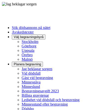
Sök dödsannons på nätet
Avskedstexter
Välj begravningsbyrå
Stockholm
Göteborg
Uppsala
Örebro
Malmö
Planera begravning
Jag beklagar sorgen
Vid dödsfall
Gäst vid begravning
Minnesgåva
Minneslund
Begravningsavgift 2023
Billiga gravstenar
Ledighet vid dödsfall och begravning
Minnesstund efter begravning
Dödsbo