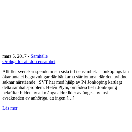
mars 5, 2017
•
Samhälle
Oroliga för att dö i ensamhet
Allt fler svenskar spenderar sin sista tid i ensamhet. I Jönköpings län
ökar antalet begravningar där bänkarna står tomma, där den avlidne
saknar närstående. SVT har med hjälp av P4 Jönköping kartlagt
detta samhällsproblem. Helén Plym, områdeschef i Jönköping
bekräftar bilden av att många äldre lider av ångest av just
avsaknaden av anhöriga, att ingen […]
Läs mer