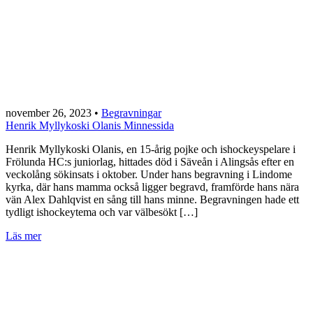
november 26, 2023
•
Begravningar
Henrik Myllykoski Olanis Minnessida
Henrik Myllykoski Olanis, en 15-årig pojke och ishockeyspelare i
Frölunda HC:s juniorlag, hittades död i Säveån i Alingsås efter en
veckolång sökinsats i oktober. Under hans begravning i Lindome
kyrka, där hans mamma också ligger begravd, framförde hans nära
vän Alex Dahlqvist en sång till hans minne. Begravningen hade ett
tydligt ishockeytema och var välbesökt […]
Läs mer