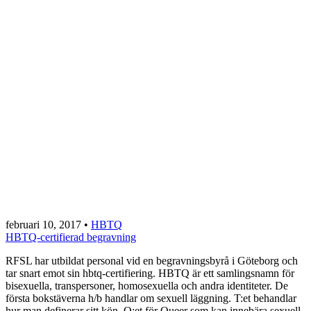
februari 10, 2017
•
HBTQ
HBTQ-certifierad begravning
RFSL har utbildat personal vid en begravningsbyrå i Göteborg och
tar snart emot sin hbtq-certifiering. HBTQ är ett samlingsnamn för
bisexuella, transpersoner, homosexuella och andra identiteter. De
första bokstäverna h/b handlar om sexuell läggning. T:et behandlar
hur man definerar sitt kön. Q:et för Queer som kan innebära sexuell