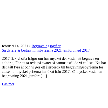
februari 14, 2021
•
Begravningsbyråer
Så dyrare är begravningsbyråerna 2021 jämfört med 2017
2017 fick vi ofta frågor om hur mycket det kostar att begrava en
anhörig. För att ta reda på svaret så sammanställde vi en lista. Nu har
det gått fyra år och vi gör ett återbesök till begravningsbyråerna för
att se hur mycket priserna har ökat från 2017. Så mycket kostar en
begravning 2021 jämfört […]
Läs mer