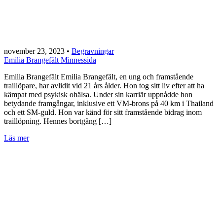
november 23, 2023
•
Begravningar
Emilia Brangefält Minnessida
Emilia Brangefält Emilia Brangefält, en ung och framstående
traillöpare, har avlidit vid 21 års ålder. Hon tog sitt liv efter att ha
kämpat med psykisk ohälsa. Under sin karriär uppnådde hon
betydande framgångar, inklusive ett VM-brons på 40 km i Thailand
och ett SM-guld. Hon var känd för sitt framstående bidrag inom
traillöpning. Hennes bortgång […]
Läs mer