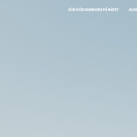
SÖK DÖDSANNONS PÅ NÄTET
AVS