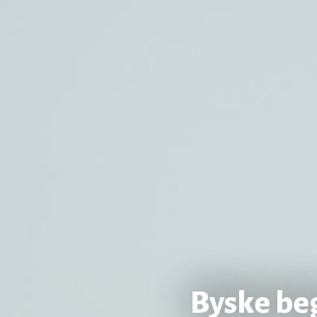
Byske be