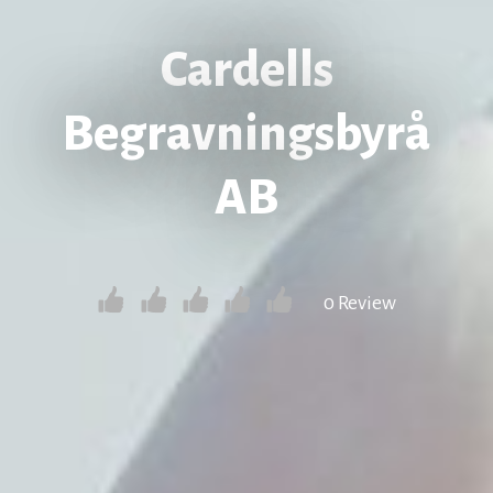
Cardells
Begravningsbyrå
AB
0 Review