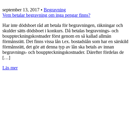
september 13, 2017
•
Begravning
Vem betalar begravning om inga pengar finns?
Har inte dödsboet råd att betala för begravningen, räkningar och
skulder sätts dödsboet i konkurs. Då betalas begravnings- och
bouppteckningskostnader först genom en så kallad allmän
förmånsrätt. Det finns vissa lån t.ex. bostadslån som har en särskild
förmånsrätt, det gör att denna typ av lån ska betals av innan
begravnings- och bouppteckningskostnader. Därefter fördelas de
[…]
Läs mer