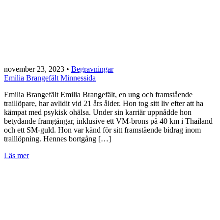
november 23, 2023
•
Begravningar
Emilia Brangefält Minnessida
Emilia Brangefält Emilia Brangefält, en ung och framstående
traillöpare, har avlidit vid 21 års ålder. Hon tog sitt liv efter att ha
kämpat med psykisk ohälsa. Under sin karriär uppnådde hon
betydande framgångar, inklusive ett VM-brons på 40 km i Thailand
och ett SM-guld. Hon var känd för sitt framstående bidrag inom
traillöpning. Hennes bortgång […]
Läs mer