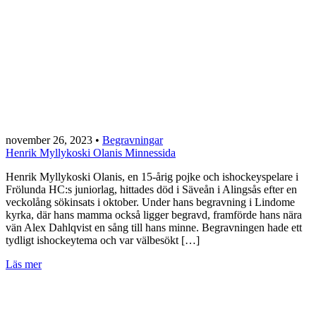
november 26, 2023
•
Begravningar
Henrik Myllykoski Olanis Minnessida
Henrik Myllykoski Olanis, en 15-årig pojke och ishockeyspelare i
Frölunda HC:s juniorlag, hittades död i Säveån i Alingsås efter en
veckolång sökinsats i oktober. Under hans begravning i Lindome
kyrka, där hans mamma också ligger begravd, framförde hans nära
vän Alex Dahlqvist en sång till hans minne. Begravningen hade ett
tydligt ishockeytema och var välbesökt […]
Läs mer