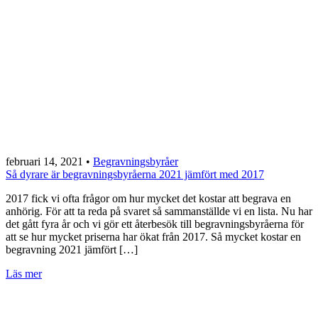
februari 14, 2021
•
Begravningsbyråer
Så dyrare är begravningsbyråerna 2021 jämfört med 2017
2017 fick vi ofta frågor om hur mycket det kostar att begrava en
anhörig. För att ta reda på svaret så sammanställde vi en lista. Nu har
det gått fyra år och vi gör ett återbesök till begravningsbyråerna för
att se hur mycket priserna har ökat från 2017. Så mycket kostar en
begravning 2021 jämfört […]
Läs mer