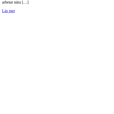
arbetar nära […]
Läs mer