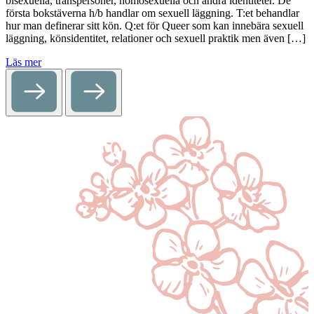
bisexuella, transpersoner, homosexuella och andra identiteter. De
första bokstäverna h/b handlar om sexuell läggning. T:et behandlar
hur man definerar sitt kön. Q:et för Queer som kan innebära sexuell
läggning, könsidentitet, relationer och sexuell praktik men även […]
Läs mer