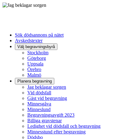
Sök dödsannons på nätet
Avskedstexter
Välj begravningsbyrå
Stockholm
Göteborg
Uppsala
Örebro
Malmö
Planera begravning
Jag beklagar sorgen
Vid dödsfall
Gäst vid begravning
Minnesgåva
Minneslund
Begravningsavgift 2023
Billiga gravstenar
Ledighet vid dödsfall och begravning
Minnesstund efter begravning
Dödsbo