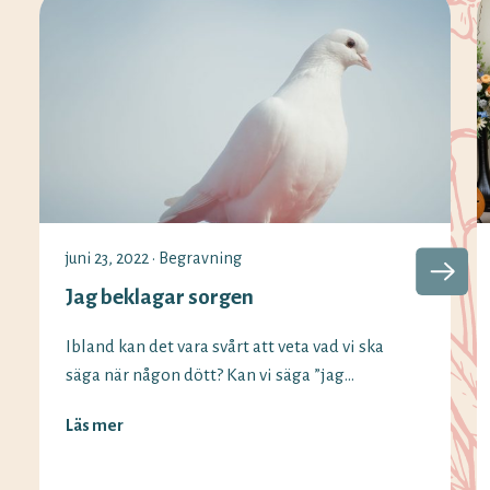
juni 23, 2022
•
Begravning
Jag beklagar sorgen
Ibland kan det vara svårt att veta vad vi ska
säga när någon dött? Kan vi säga ”jag
beklagar sorgen” fortfarande och vilka
Läs mer
alternativ finns det? Vi på Minnesord har
svaren på begreppen som används vid olika
situationer. Det är vanligt att säga ”jag