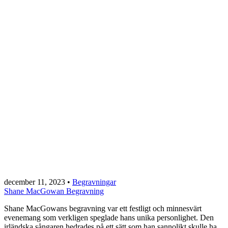
december 11, 2023
•
Begravningar
Shane MacGowan Begravning
Shane MacGowans begravning var ett festligt och minnesvärt
evenemang som verkligen speglade hans unika personlighet. Den
irländska sångaren hedrades på ett sätt som han sannolikt skulle ha