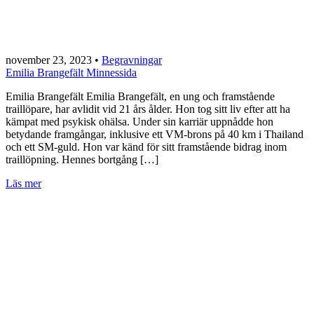
november 23, 2023
•
Begravningar
Emilia Brangefält Minnessida
Emilia Brangefält Emilia Brangefält, en ung och framstående
traillöpare, har avlidit vid 21 års ålder. Hon tog sitt liv efter att ha
kämpat med psykisk ohälsa. Under sin karriär uppnådde hon
betydande framgångar, inklusive ett VM-brons på 40 km i Thailand
och ett SM-guld. Hon var känd för sitt framstående bidrag inom
traillöpning. Hennes bortgång […]
Läs mer