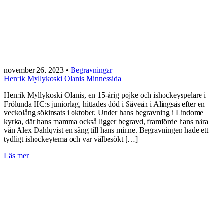
november 26, 2023
•
Begravningar
Henrik Myllykoski Olanis Minnessida
Henrik Myllykoski Olanis, en 15-årig pojke och ishockeyspelare i
Frölunda HC:s juniorlag, hittades död i Säveån i Alingsås efter en
veckolång sökinsats i oktober. Under hans begravning i Lindome
kyrka, där hans mamma också ligger begravd, framförde hans nära
vän Alex Dahlqvist en sång till hans minne. Begravningen hade ett
tydligt ishockeytema och var välbesökt […]
Läs mer