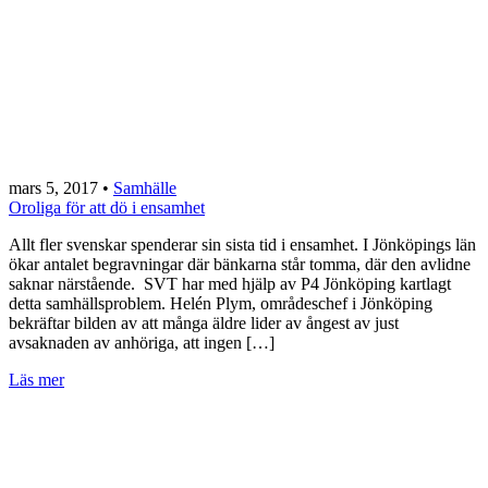
mars 5, 2017
•
Samhälle
Oroliga för att dö i ensamhet
Allt fler svenskar spenderar sin sista tid i ensamhet. I Jönköpings län
ökar antalet begravningar där bänkarna står tomma, där den avlidne
saknar närstående. SVT har med hjälp av P4 Jönköping kartlagt
detta samhällsproblem. Helén Plym, områdeschef i Jönköping
bekräftar bilden av att många äldre lider av ångest av just
avsaknaden av anhöriga, att ingen […]
Läs mer