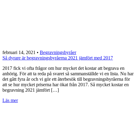
februari 14, 2021
•
Begravningsbyråer
Så dyrare är begravningsbyråerna 2021 jämfört med 2017
2017 fick vi ofta frågor om hur mycket det kostar att begrava en
anhörig. För att ta reda på svaret så sammanställde vi en lista. Nu har
det gått fyra år och vi gör ett återbesök till begravningsbyråerna för
att se hur mycket priserna har ökat från 2017. Så mycket kostar en
begravning 2021 jämfört […]
Läs mer