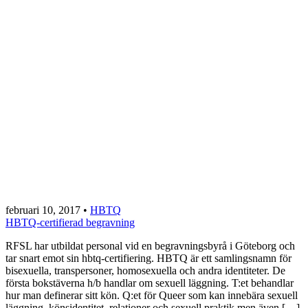
februari 10, 2017
•
HBTQ
HBTQ-certifierad begravning
RFSL har utbildat personal vid en begravningsbyrå i Göteborg och
tar snart emot sin hbtq-certifiering. HBTQ är ett samlingsnamn för
bisexuella, transpersoner, homosexuella och andra identiteter. De
första bokstäverna h/b handlar om sexuell läggning. T:et behandlar
hur man definerar sitt kön. Q:et för Queer som kan innebära sexuell
läggning, könsidentitet, relationer och sexuell praktik men även […]