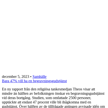
december 5, 2023
•
Samhälle
Bara 47% vill ha en begravningsgudstjänst
En ny rapport från den religiösa tankesmedjan Theos visar att
mindre än hälften av befolkningen önskar en begravningsgudstjänst
vid deras bortgång. Studien, som omfattade 2500 personer,
upptäckte att endast 47 procent ville bli ihågkomna med en
gudstjänst. Över hälften av de tillfrågade antingen avvisade idén om