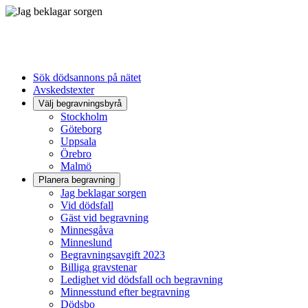
Sök dödsannons på nätet
Avskedstexter
Välj begravningsbyrå
Stockholm
Göteborg
Uppsala
Örebro
Malmö
Planera begravning
Jag beklagar sorgen
Vid dödsfall
Gäst vid begravning
Minnesgåva
Minneslund
Begravningsavgift 2023
Billiga gravstenar
Ledighet vid dödsfall och begravning
Minnesstund efter begravning
Dödsbo