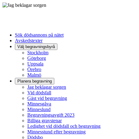
Sök dödsannons på nätet
Avskedstexter
Välj begravningsbyrå
Stockholm
Göteborg
Uppsala
Örebro
Malmö
Planera begravning
Jag beklagar sorgen
Vid dödsfall
Gäst vid begravning
Minnesgåva
Minneslund
Begravningsavgift 2023
Billiga gravstenar
Ledighet vid dödsfall och begravning
Minnesstund efter begravning
Dödsbo