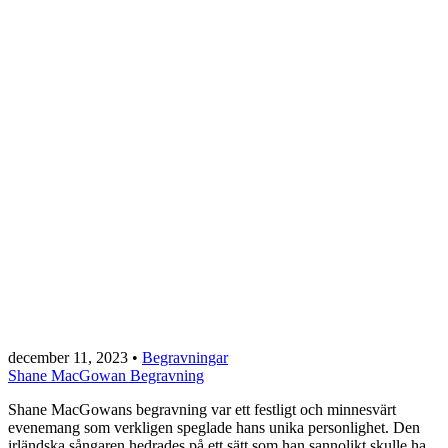
december 11, 2023
•
Begravningar
Shane MacGowan Begravning
Shane MacGowans begravning var ett festligt och minnesvärt
evenemang som verkligen speglade hans unika personlighet. Den
irländska sångaren hedrades på ett sätt som han sannolikt skulle ha