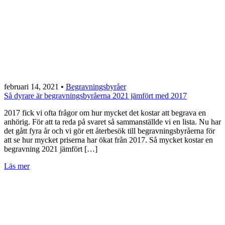
februari 14, 2021
•
Begravningsbyråer
Så dyrare är begravningsbyråerna 2021 jämfört med 2017
2017 fick vi ofta frågor om hur mycket det kostar att begrava en
anhörig. För att ta reda på svaret så sammanställde vi en lista. Nu har
det gått fyra år och vi gör ett återbesök till begravningsbyråerna för
att se hur mycket priserna har ökat från 2017. Så mycket kostar en
begravning 2021 jämfört […]
Läs mer