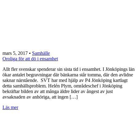
mars 5, 2017
•
Samhälle
Oroliga för att dö i ensamhet
Allt fler svenskar spenderar sin sista tid i ensamhet. I Jönköpings län
ökar antalet begravningar där bänkarna står tomma, där den avlidne
saknar närstående. SVT har med hjälp av P4 Jönköping kartlagt
detta samhällsproblem. Helén Plym, områdeschef i Jönköping
bekräftar bilden av att många äldre lider av ångest av just
avsaknaden av anhöriga, att ingen […]
Läs mer