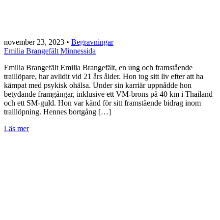
november 23, 2023
•
Begravningar
Emilia Brangefält Minnessida
Emilia Brangefält Emilia Brangefält, en ung och framstående
traillöpare, har avlidit vid 21 års ålder. Hon tog sitt liv efter att ha
kämpat med psykisk ohälsa. Under sin karriär uppnådde hon
betydande framgångar, inklusive ett VM-brons på 40 km i Thailand
och ett SM-guld. Hon var känd för sitt framstående bidrag inom
traillöpning. Hennes bortgång […]
Läs mer