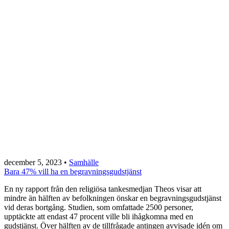
december 5, 2023
•
Samhälle
Bara 47% vill ha en begravningsgudstjänst
En ny rapport från den religiösa tankesmedjan Theos visar att
mindre än hälften av befolkningen önskar en begravningsgudstjänst
vid deras bortgång. Studien, som omfattade 2500 personer,
upptäckte att endast 47 procent ville bli ihågkomna med en
gudstjänst. Över hälften av de tillfrågade antingen avvisade idén om