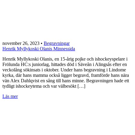
november 26, 2023
•
Begravningar
Henrik Myllykoski Olanis Minnessida
Henrik Myllykoski Olanis, en 15-årig pojke och ishockeyspelare i
Frölunda HC:s juniorlag, hittades död i Säveån i Alingsås efter en
veckolång sökinsats i oktober. Under hans begravning i Lindome
kyrka, där hans mamma också ligger begravd, framförde hans nära
vän Alex Dahlqvist en sång till hans minne. Begravningen hade ett
tydligt ishockeytema och var välbesökt […]
Läs mer