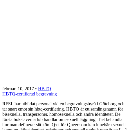
februari 10, 2017
•
HBTQ
HBTQ-certifierad begravning
RFSL har utbildat personal vid en begravningsbyrå i Göteborg och
tar snart emot sin hbtq-certifiering. HBTQ är ett samlingsnamn för
bisexuella, transpersoner, homosexuella och andra identiteter. De
första bokstäverna h/b handlar om sexuell läggning. T:et behandlar
hur man definerar sitt kön. Q:et för Queer som kan innebära sexuell
läggning, könsidentitet, relationer och sexuell praktik men även […]