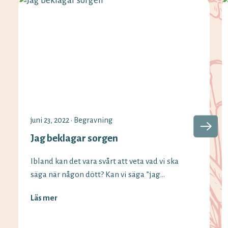
juni 23, 2022
•
Begravning
Jag beklagar sorgen
Ibland kan det vara svårt att veta vad vi ska
säga när någon dött? Kan vi säga ”jag
beklagar sorgen” fortfarande och vilka
Läs mer
alternativ finns det? Vi på Minnesord har
svaren på begreppen som används vid olika
situationer. Det är vanligt att säga ”jag