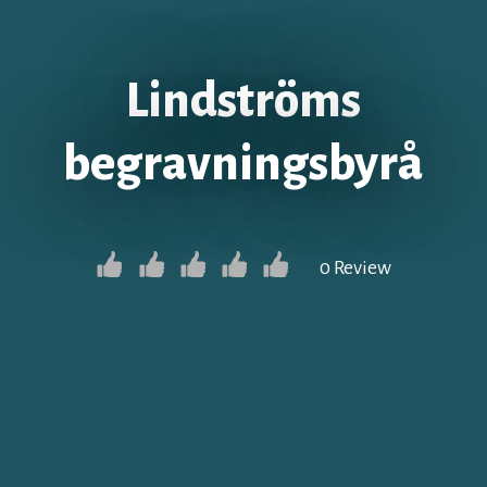
Lindströms
begravningsbyrå
0 Review