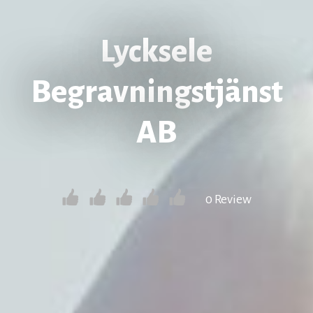
Lycksele
Begravningstjänst
AB
0 Review