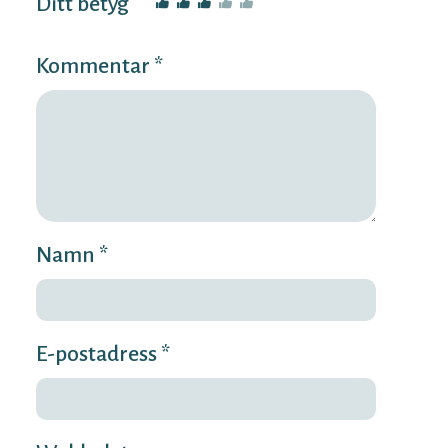
Ditt betyg
Kommentar *
Namn *
E-postadress *