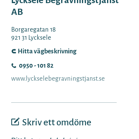
AB
Borgaregatan 18
921 31
Lycksele
Hitta vägbeskrivning
0950 - 101 82
www.lyckselebegravningstjanst.se
Skriv ett omdöme