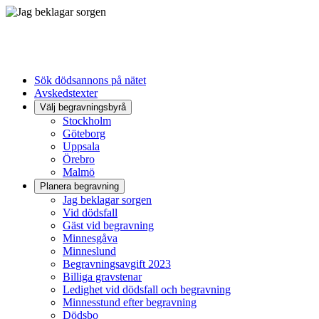
Sök dödsannons på nätet
Avskedstexter
Välj begravningsbyrå
Stockholm
Göteborg
Uppsala
Örebro
Malmö
Planera begravning
Jag beklagar sorgen
Vid dödsfall
Gäst vid begravning
Minnesgåva
Minneslund
Begravningsavgift 2023
Billiga gravstenar
Ledighet vid dödsfall och begravning
Minnesstund efter begravning
Dödsbo