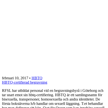
februari 10, 2017
•
HBTQ
HBTQ-certifierad begravning
RFSL har utbildat personal vid en begravningsbyrå i Göteborg och
tar snart emot sin hbtq-certifiering. HBTQ är ett samlingsnamn för
bisexuella, transpersoner, homosexuella och andra identiteter. De
första bokstäverna h/b handlar om sexuell läggning. T:et behandlar
hur man definerar sitt kön. Q:et för Queer som kan innebära sexuell