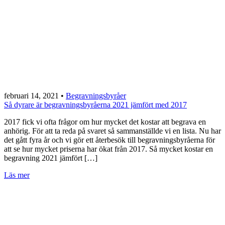
februari 14, 2021
•
Begravningsbyråer
Så dyrare är begravningsbyråerna 2021 jämfört med 2017
2017 fick vi ofta frågor om hur mycket det kostar att begrava en
anhörig. För att ta reda på svaret så sammanställde vi en lista. Nu har
det gått fyra år och vi gör ett återbesök till begravningsbyråerna för
att se hur mycket priserna har ökat från 2017. Så mycket kostar en
begravning 2021 jämfört […]
Läs mer