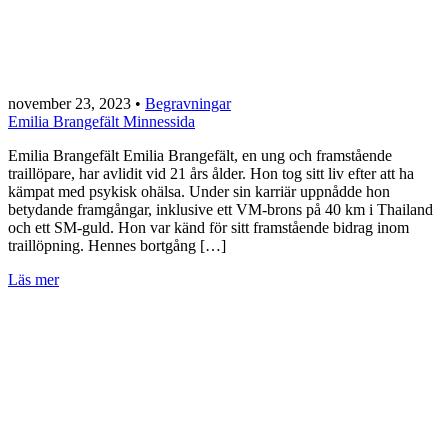
november 23, 2023
•
Begravningar
Emilia Brangefält Minnessida
Emilia Brangefält Emilia Brangefält, en ung och framstående
traillöpare, har avlidit vid 21 års ålder. Hon tog sitt liv efter att ha
kämpat med psykisk ohälsa. Under sin karriär uppnådde hon
betydande framgångar, inklusive ett VM-brons på 40 km i Thailand
och ett SM-guld. Hon var känd för sitt framstående bidrag inom
traillöpning. Hennes bortgång […]
Läs mer