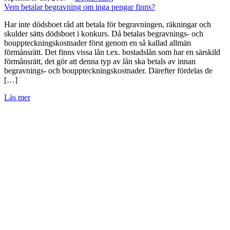
Vem betalar begravning om inga pengar finns?
Har inte dödsboet råd att betala för begravningen, räkningar och
skulder sätts dödsboet i konkurs. Då betalas begravnings- och
bouppteckningskostnader först genom en så kallad allmän
förmånsrätt. Det finns vissa lån t.ex. bostadslån som har en särskild
förmånsrätt, det gör att denna typ av lån ska betals av innan
begravnings- och bouppteckningskostnader. Därefter fördelas de
[…]
Läs mer