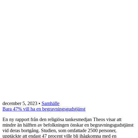
december 5, 2023
•
Samhälle
Bara 47% vill ha en begravningsgudstjänst
En ny rapport från den religiösa tankesmedjan Theos visar att
mindre än hälften av befolkningen önskar en begravningsgudstjänst
vid deras bortgång. Studien, som omfattade 2500 personer,
upptäckte att endast 47 procent ville bli ihågkomna med en