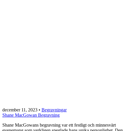
december 11, 2023
•
Begravningar
Shane MacGowan Begravning
Shane MacGowans begravning var ett festligt och minnesvärt
evenemang som verkligen speglade hans unika personlighet. Den