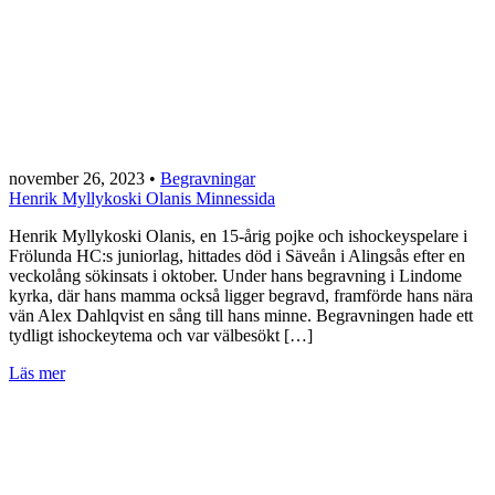
november 26, 2023
•
Begravningar
Henrik Myllykoski Olanis Minnessida
Henrik Myllykoski Olanis, en 15-årig pojke och ishockeyspelare i
Frölunda HC:s juniorlag, hittades död i Säveån i Alingsås efter en
veckolång sökinsats i oktober. Under hans begravning i Lindome
kyrka, där hans mamma också ligger begravd, framförde hans nära
vän Alex Dahlqvist en sång till hans minne. Begravningen hade ett
tydligt ishockeytema och var välbesökt […]
Läs mer