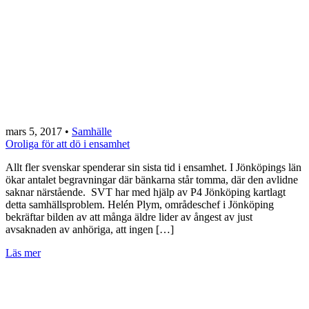
mars 5, 2017
•
Samhälle
Oroliga för att dö i ensamhet
Allt fler svenskar spenderar sin sista tid i ensamhet. I Jönköpings län
ökar antalet begravningar där bänkarna står tomma, där den avlidne
saknar närstående. SVT har med hjälp av P4 Jönköping kartlagt
detta samhällsproblem. Helén Plym, områdeschef i Jönköping
bekräftar bilden av att många äldre lider av ångest av just
avsaknaden av anhöriga, att ingen […]
Läs mer