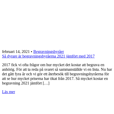
februari 14, 2021
•
Begravningsbyråer
Så dyrare är begravningsbyråerna 2021 jämfört med 2017
2017 fick vi ofta frågor om hur mycket det kostar att begrava en
anhörig. För att ta reda på svaret så sammanställde vi en lista. Nu har
det gått fyra år och vi gör ett återbesök till begravningsbyråerna för
att se hur mycket priserna har ökat från 2017. Så mycket kostar en
begravning 2021 jämfört […]
Läs mer