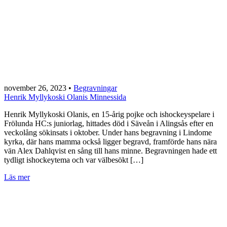
november 26, 2023
•
Begravningar
Henrik Myllykoski Olanis Minnessida
Henrik Myllykoski Olanis, en 15-årig pojke och ishockeyspelare i
Frölunda HC:s juniorlag, hittades död i Säveån i Alingsås efter en
veckolång sökinsats i oktober. Under hans begravning i Lindome
kyrka, där hans mamma också ligger begravd, framförde hans nära
vän Alex Dahlqvist en sång till hans minne. Begravningen hade ett
tydligt ishockeytema och var välbesökt […]
Läs mer