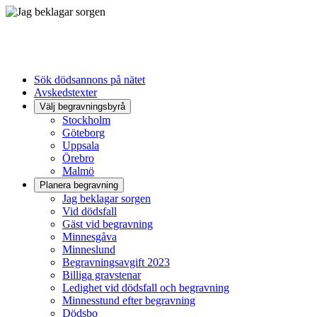
Sök dödsannons på nätet
Avskedstexter
Välj begravningsbyrå
Stockholm
Göteborg
Uppsala
Örebro
Malmö
Planera begravning
Jag beklagar sorgen
Vid dödsfall
Gäst vid begravning
Minnesgåva
Minneslund
Begravningsavgift 2023
Billiga gravstenar
Ledighet vid dödsfall och begravning
Minnesstund efter begravning
Dödsbo