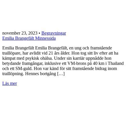
november 23, 2023
•
Begravningar
Emilia Brangefält Minnessida
Emilia Brangefält Emilia Brangefält, en ung och framstående
traillöpare, har avlidit vid 21 års ålder. Hon tog sitt liv efter att ha
kämpat med psykisk ohälsa. Under sin karriär uppnådde hon
betydande framgångar, inklusive ett VM-brons på 40 km i Thailand
och ett SM-guld. Hon var känd för sitt framstående bidrag inom
traillöpning. Hennes bortgång […]
Läs mer