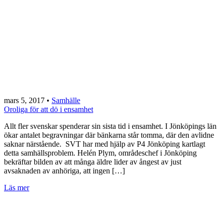
mars 5, 2017
•
Samhälle
Oroliga för att dö i ensamhet
Allt fler svenskar spenderar sin sista tid i ensamhet. I Jönköpings län
ökar antalet begravningar där bänkarna står tomma, där den avlidne
saknar närstående. SVT har med hjälp av P4 Jönköping kartlagt
detta samhällsproblem. Helén Plym, områdeschef i Jönköping
bekräftar bilden av att många äldre lider av ångest av just
avsaknaden av anhöriga, att ingen […]
Läs mer