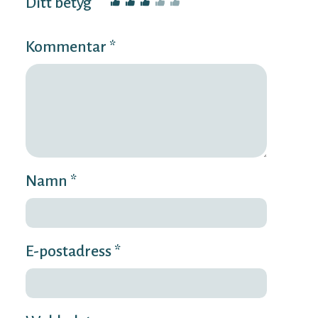
Ditt betyg
Kommentar *
Namn *
E-postadress *