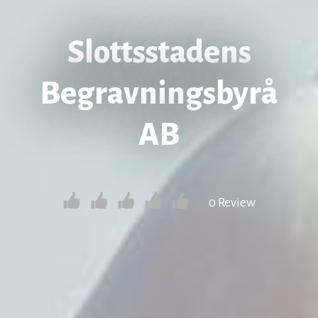
Slottsstadens
Begravningsbyrå
AB
0 Review