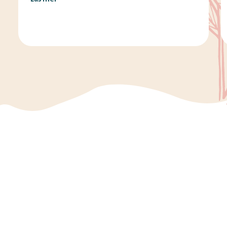
alternativ finns det? Vi på Minnesord har
svaren på begreppen som används vid olika
situationer. Det är vanligt att säga ”jag
beklagar sorgen” eller ”jag beklagar din
förlust” när någon har mist […]
Vi ger dig mer tid till
ett vackert avsked
Vi på Minnesord vill att ni ska genomgå en