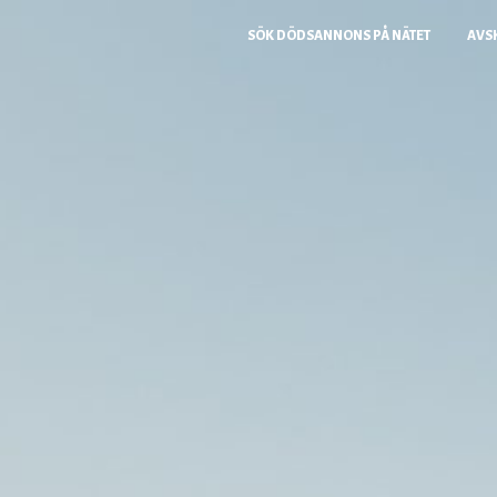
SÖK DÖDSANNONS PÅ NÄTET
AVS