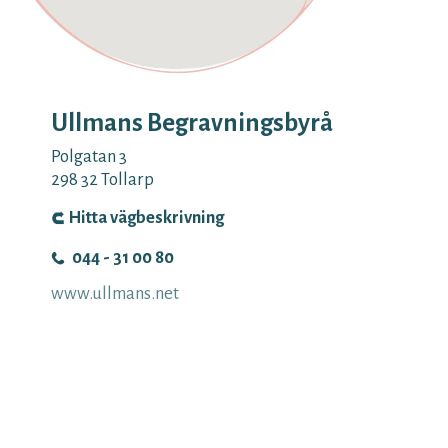
Ullmans Begravningsbyrå
Polgatan 3
298 32
Tollarp
Hitta vägbeskrivning
044 - 31 00 80
www.ullmans.net