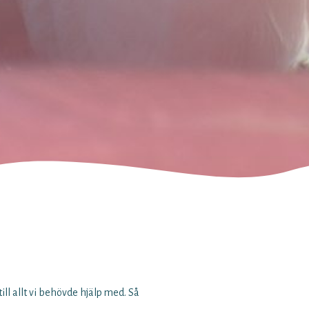
ll allt vi behövde hjälp med. Så