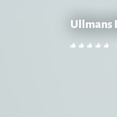
Ullmans 
1