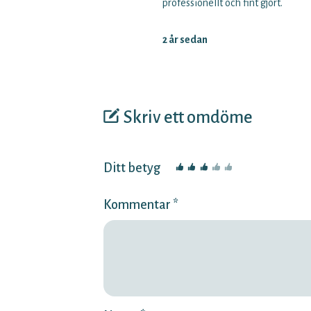
professionellt och fint gjort.
2 år sedan
Skriv ett omdöme
Ditt betyg
Kommentar *