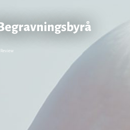
Begravningsbyrå
 Review