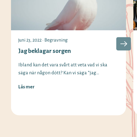
juni 23, 2022
•
Begravning
Jag beklagar sorgen
Ibland kan det vara svårt att veta vad vi ska
säga när någon dött? Kan vi säga ”jag
beklagar sorgen” fortfarande och vilka
Läs mer
alternativ finns det? Vi på Minnesord har
svaren på begreppen som används vid olika
situationer. Det är vanligt att säga ”jag
beklagar sorgen” eller ”jag beklagar din
förlust” när någon har mist […]