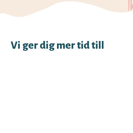
Vi ger dig mer tid till
ett vackert avsked
Vi på Minnesord vill att ni ska genomgå en
smidig process när det är dags att välja en
begravningsbyrå. Vid sorg är det viktigt att få
vägledning och hjälp vid val av
begravningsentreprenör. Därför har vi tagit
fram en tjänst där du enkelt hittar de mest