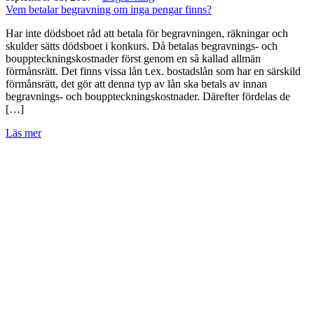
Vem betalar begravning om inga pengar finns?
Har inte dödsboet råd att betala för begravningen, räkningar och
skulder sätts dödsboet i konkurs. Då betalas begravnings- och
bouppteckningskostnader först genom en så kallad allmän
förmånsrätt. Det finns vissa lån t.ex. bostadslån som har en särskild
förmånsrätt, det gör att denna typ av lån ska betals av innan
begravnings- och bouppteckningskostnader. Därefter fördelas de
[…]
Läs mer