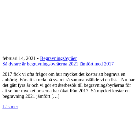
februari 14, 2021
•
Begravningsbyråer
Så dyrare är begravningsbyråerna 2021 jämfört med 2017
2017 fick vi ofta frågor om hur mycket det kostar att begrava en
anhörig. För att ta reda på svaret så sammanställde vi en lista. Nu har
det gått fyra år och vi gör ett återbesök till begravningsbyråerna för
att se hur mycket priserna har ökat från 2017. Så mycket kostar en
begravning 2021 jämfört […]
Läs mer