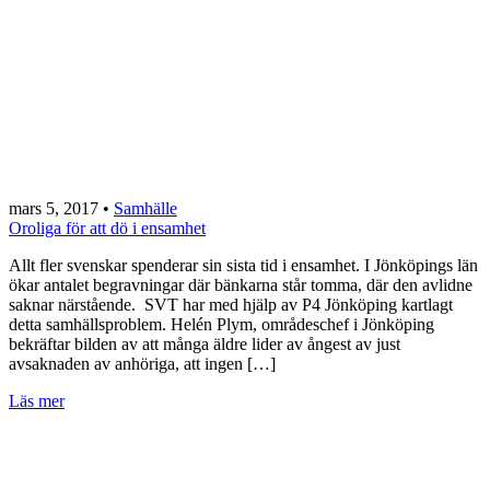
mars 5, 2017
•
Samhälle
Oroliga för att dö i ensamhet
Allt fler svenskar spenderar sin sista tid i ensamhet. I Jönköpings län
ökar antalet begravningar där bänkarna står tomma, där den avlidne
saknar närstående. SVT har med hjälp av P4 Jönköping kartlagt
detta samhällsproblem. Helén Plym, områdeschef i Jönköping
bekräftar bilden av att många äldre lider av ångest av just
avsaknaden av anhöriga, att ingen […]
Läs mer