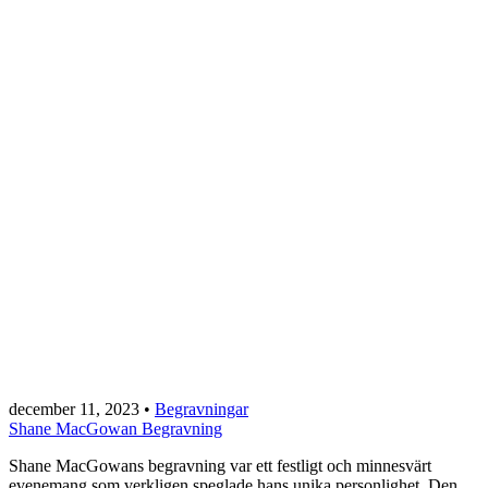
december 11, 2023
•
Begravningar
Shane MacGowan Begravning
Shane MacGowans begravning var ett festligt och minnesvärt
evenemang som verkligen speglade hans unika personlighet. Den