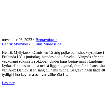
november 26, 2023
•
Begravningar
Henrik Myllykoski Olanis Minnessida
Henrik Myllykoski Olanis, en 15-årig pojke och ishockeyspelare i
Frölunda HC:s juniorlag, hittades död i Säveån i Alingsås efter en
veckolång sökinsats i oktober. Under hans begravning i Lindome
kyrka, där hans mamma också ligger begravd, framförde hans nära
vän Alex Dahlqvist en sång till hans minne. Begravningen hade ett
tydligt ishockeytema och var välbesökt […]
Läs mer