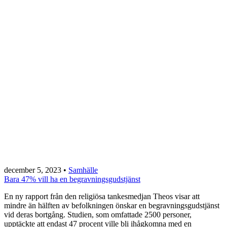
december 5, 2023
•
Samhälle
Bara 47% vill ha en begravningsgudstjänst
En ny rapport från den religiösa tankesmedjan Theos visar att
mindre än hälften av befolkningen önskar en begravningsgudstjänst
vid deras bortgång. Studien, som omfattade 2500 personer,
upptäckte att endast 47 procent ville bli ihågkomna med en