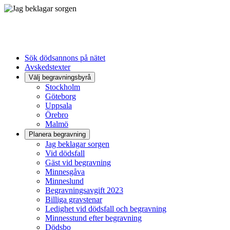
Sök dödsannons på nätet
Avskedstexter
Välj begravningsbyrå
Stockholm
Göteborg
Uppsala
Örebro
Malmö
Planera begravning
Jag beklagar sorgen
Vid dödsfall
Gäst vid begravning
Minnesgåva
Minneslund
Begravningsavgift 2023
Billiga gravstenar
Ledighet vid dödsfall och begravning
Minnesstund efter begravning
Dödsbo