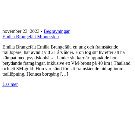
november 23, 2023
•
Begravningar
Emilia Brangefält Minnessida
Emilia Brangefält Emilia Brangefält, en ung och framstående
traillöpare, har avlidit vid 21 års ålder. Hon tog sitt liv efter att ha
kämpat med psykisk ohälsa. Under sin karriär uppnådde hon
betydande framgångar, inklusive ett VM-brons på 40 km i Thailand
och ett SM-guld. Hon var känd för sitt framstående bidrag inom
traillöpning. Hennes bortgång […]
Läs mer