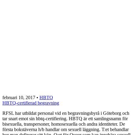
februari 10, 2017
•
HBTQ
HBTQ-certifierad begravning
RFSL har utbildat personal vid en begravningsbyrå i Göteborg och
tar snart emot sin hbtq-certifiering. HBTQ är ett samlingsnamn för
bisexuella, transpersoner, homosexuella och andra identiteter. De
första bokstäverna h/b handlar om sexuell läggning. T:et behandlar
hur man definerar sitt kön. Q:et för Queer som kan innebära sexuell